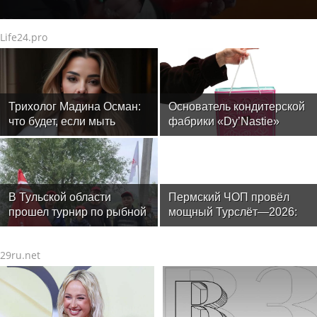
Life24.pro
Трихолог Мадина Осман:
Основатель кондитерской
что будет, если мыть
фабрики «Dy’Nastie»
голову ежедневно
Георгий Хачинян: как
необычные добавки в
шоколаде реально
работают, а какие -
маркетинг
В Тульской области
Пермский ЧОП провёл
прошел турнир по рыбной
мощный Турслёт—2026:
ловле среди команд
фото, результаты и
железнодорожников
впечатления от
29ru.net
мероприятия