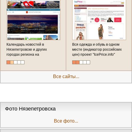
Календарь новостей в
Вся одежда и обувь в одном
Нязепетровске и других
месте (индикатор российских
городах региона на
цен) проект "IcePrice.info"
оперативном информационно-
(сервис выгодных интернет-
новостном портале NEWs-
покупок) скидки, акции, бонусы
LIFE.ru (все региональные
новости, события, факты,
Все сайты...
происшествия в одном месте)
Фото Нязепетровска
Все фото...