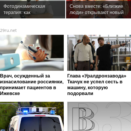
Фотодинамическая
Снова вместе: «Близкие
терапия: как
люди» открывают новый
современные технологии
театральный сезон
меняют подход к лечению
29ru.net
онкологии
Врач, осужденный за
Глава «Уралдронзавода»
изнасилование россиянки,
Ткачук не успел сесть в
принимает пациентов в
машину, которую
Ижевске
подорвали