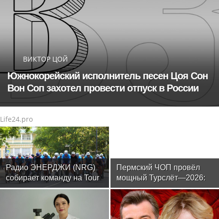
ВИКТОР ЦОЙ
Южнокорейский исполнитель песен Цоя Сон
Вон Соп захотел провести отпуск в России
Life24.pro
Радио ЭНЕРДЖИ (NRG)
Пермский ЧОП провёл
собирает команду на Tour
мощный Турслёт—2026:
de Russie в Петербурге
фото, результаты и
впечатления от
мероприятия