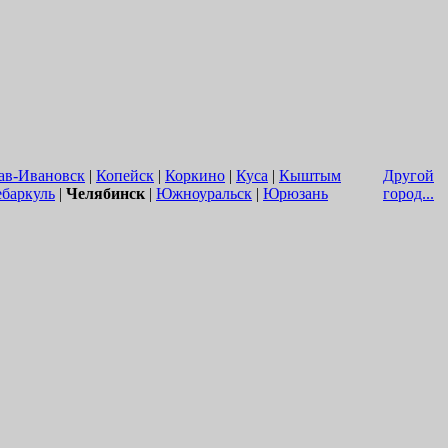
ав-Ивановск
|
Копейск
|
Коркино
|
Куса
|
Кыштым
Другой
ебаркуль
|
Челябинск
|
Южноуральск
|
Юрюзань
город...