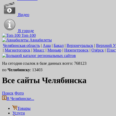
Видео
В городе
Топ-100
Авиабилеты
Челябинская область
|
Аша
|
Бакал
|
Верхнеуральск
|
Верхний У
|
Магнитогорск
|
Миасс
|
Миньяр
|
Нязепетровск
|
Озёрск
|
Плас
На сегодня ссылок в базе данных всего: 768123
по
Челябинску
: 13403
Все сайты Челябинска
Поиск
Фото
В Челябинске...
Товары
Услуги