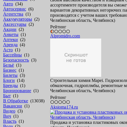
Авто
(34)
ассортименте производителя вы сможе
Автосервис
(6)
вариантов декоративных негорючих па
Агентства
(1)
производятся с учетом ваших требовани
Аккумуляторы
(2)
Челябинская область, Челябинск)
Аксессуары
(2)
Рейтинг
Акции
(2)
Анкеты
(1)
Alpromidro.com
Аптеки
(2)
Аренда
(4)
Асто
(1)
Бассейны
(1)
Безопасность
(3)
Бельё
(1)
Бизнес
(1)
Билеты
(3)
Cтроительная химия Mapei. Гидроизоля
Блоги
(14)
обмазочная, гидроплмбы, ремонтные ма
Бренды
(1)
Челябинская область, Челябинск)
Бронирование
(1)
Быт
(1)
Рейтинг
В Обработке
(13038)
Вакансии
(1)
Aksioma174.ru
Видео
(3)
Вич
(1)
Власть
(1)
Продажа и установка пластиковых окон
Вода
(2)