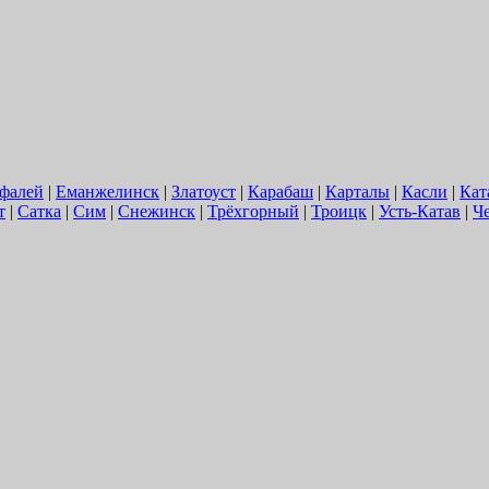
фалей
|
Еманжелинск
|
Златоуст
|
Карабаш
|
Карталы
|
Касли
|
Кат
т
|
Сатка
|
Сим
|
Снежинск
|
Трёхгорный
|
Троицк
|
Усть-Катав
|
Ч