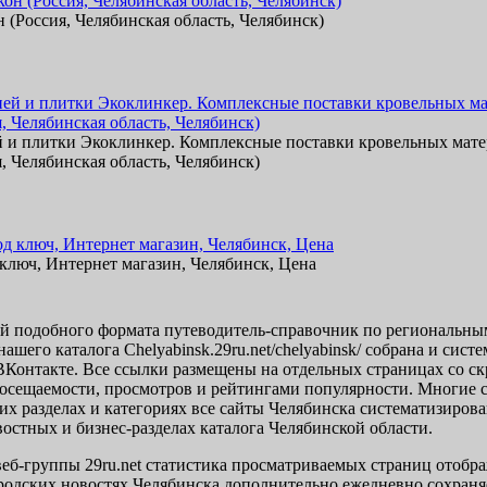
 (Россия, Челябинская область, Челябинск)
и плитки Экоклинкер. Комплексные поставки кровельных мате
, Челябинская область, Челябинск)
 ключ, Интернет магазин, Челябинск, Цена
 подобного формата путеводитель-справочник по региональным 
нашего каталога Chelyabinsk.29ru.net/chelyabinsk/ собрана и си
 ВКонтакте. Все ссылки размещены на отдельных страницах со 
 посещаемости, просмотров и рейтингами популярности. Многие
оих разделах и категориях все сайты Челябинска систематизиро
востных и бизнес-разделах каталога Челябинской области.
еб-группы 29ru.net статистика просматриваемых страниц отобра
одских новостях Челябинска дополнительно ежедневно сохраняет