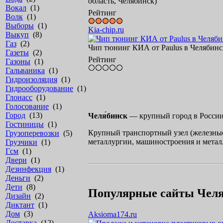
область, Челябинск)
Вокал
(1)
Рейтинг
Волк
(1)
Выборы
(1)
Kia-chip.ru
Выкуп
(8)
Газ
(2)
Чип тюнинг КИА от Paulus в Челябинс
Газеты
(2)
Рейтинг
Газоны
(1)
Гальваника
(1)
Гидроизоляция
(1)
Гидрооборудование
(1)
Глонасс
(1)
Голосование
(1)
Город
(13)
Челя́бинск
— крупный город в России,
Гостиницы
(1)
Крупный транспортный узел (железны
Грузоперевозки
(5)
металлургии, машиностроения и метал
Грузчики
(1)
Гсм
(1)
Двери
(1)
Дезинфекция
(1)
Деньги
(2)
Дети
(8)
Популярные сайты Чел
Дизайн
(2)
Диктант
(1)
Дом
(3)
Aksioma174.ru
Доставка
(12)