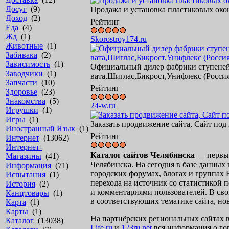
Досуг
(9)
Продажа и установка пластиковых окон
Доход
(2)
Рейтинг
Еда
(4)
Жд
(1)
Skorostroy174.ru
Животные
(1)
Забивака
(2)
Зависимость
(1)
Официальный дилер фабрики ступеней 
Заводчики
(1)
вата,Шиглас,Бикрост,Унифлекс (Россия
Запчасти
(10)
Рейтинг
Здоровье
(23)
Знакомства
(5)
24-w.ru
Игрушки
(1)
Игры
(1)
Заказать продвижение сайта, Сайт под
Иностранный Язык
(1)
Рейтинг
Интернет
(13062)
Интернет-
Каталог сайтов Челябинска
— первый
Магазины
(41)
Челябинска. На сегодня в базе данных 
Информация
(71)
городских форумах, блогах и группах
Испытания
(1)
перехода на источник со статистикой
История
(2)
и комментариями пользователей. В св
Канцтовары
(1)
в соответствующих тематике сайта, но
Карта
(1)
Карты
(1)
На партнёрских региональных сайтах в
Каталог
(13038)
Life.ru
и
123ru.net
вся информация о гор