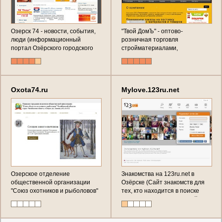
Озерск 74 - новости, события,
"Твой ДомЪ" - оптово-
люди (информационный
розничная торговля
портал Озёрского городского
стройматериалами,
округа)
изготовление
металлоконструкций
(Челябинская область, г.
Озёрск, ул. Кыштымская, д. 13,
Oxota74.ru
Mylove.123ru.net
корп. 5, слева от воинской
части, Телефон: 8 (35130) 94-5-
94)
Озерское отделение
Знакомства на 123ru.net в
общественной организации
Озёрске (Сайт знакомств для
"Союз охотников и рыболовов"
тех, кто находится в поиске
романтических отношений,
дружеской привязанности или
просто ни к чему не