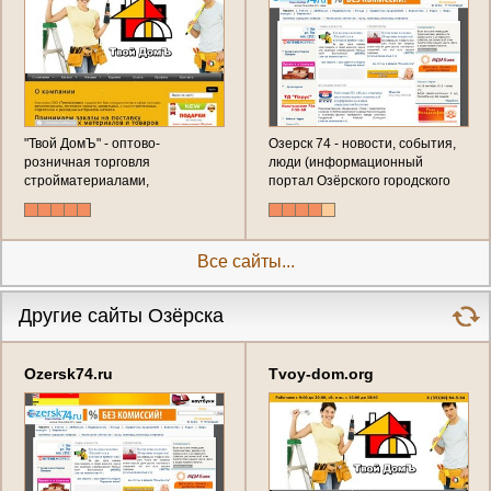
"Твой ДомЪ" - оптово-
Озерск 74 - новости, события,
розничная торговля
люди (информационный
стройматериалами,
портал Озёрского городского
изготовление
округа)
металлоконструкций
(Челябинская область, г.
Озёрск, ул. Кыштымская, д. 13,
Все сайты...
корп. 5, слева от воинской
части, Телефон: 8 (35130) 94-5-
94)
Другие сайты Озёрска
Ozersk74.ru
Tvoy-dom.org