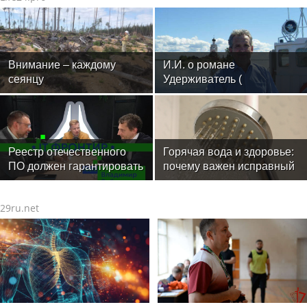
Внимание – каждому
И.И. о романе
сеянцу
Удерживатель (
Удерживающий сейчас )
русского вологодского
писателя и поэта Андрея
Малышева ( роман
опубликован в 2016 г. )
Реестр отечественного
Горячая вода и здоровье:
ПО должен гарантировать
почему важен исправный
защиту
водонагреватель
29ru.net