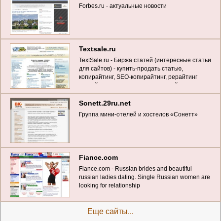
Forbes.ru - актуальные новости
Textsale.ru
TextSale.ru - Биржа статей (интересные статьи
для сайтов) - купить-продать статью,
копирайтинг, SEO-копирайтинг, рерайтинг
статей, переводы, наполнение сайтов
контентом)
Sonett.29ru.net
Группа мини-отелей и хостелов «Сонетт»
Fiance.com
Fіance.com - Russіan brіdes and beautіful
russіan ladіes datіng. Sіngle Russіan women are
lookіng for relatіonshіp
Еще сайты...